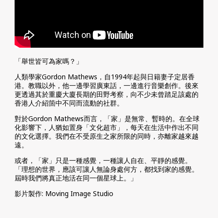
「舉世皆可為家嗎？」
人類學家Gordon Mathews，自1994年起與日籍妻子定居香
港。教職以外，他一邊學習廣東話，一邊進行音樂創作。後來
更透過其於重慶大廈長期的田野考察，向不少未曾踏足該處的
香港人介紹箇中不同而流動的社群。
對於Gordon Mathews而言，「家」是無常、暫時的。在全球
化影響下，人猶如置身「文化超市」，每天在生活中作出不同
的文化選擇。我們在不受原生之家所限的同時，亦離家越來越
遠。
或者，「家」只是一種感覺，一種讓人自在、平靜的感覺。
「理想的世界，應該可讓人無論身處何方，都找到家的感覺。
屆時我們將真正地活在同一個星球上。」
影片製作: Moving Image Studio