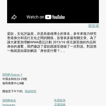
謝至德
梁款，文化評論員，亦是吳俊雄博士的筆名，多年來致力研究
香港身分和流行文化之間的關係，並發表多篇有關文章。為了
讓大家更加理解WMA委託計劃 2015/16 得主謝至德的作品和
身份的連繫，我們邀請了梁款跟謝至德做了一次對談。對談第
一炮就是由梁款解說「身份是什麼？」。
WMA Space
↗
中環永和街23-29號
俊和商業中心8樓
開放至下午7:00
,
開放時間
私隱政策
WMA會員
交通指南
Instagram