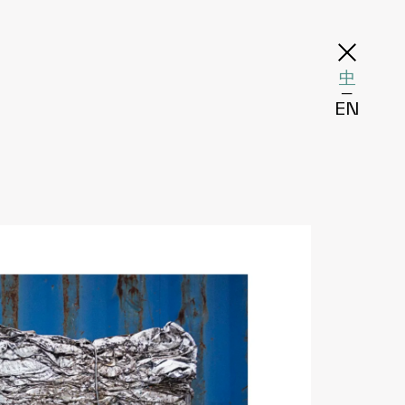
中
─
EN