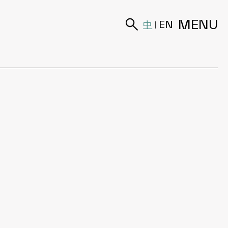
MENU
中
EN
|