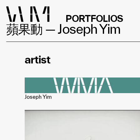
PORTFOLIOS
蘋果動 — Joseph Yim
artist
Joseph Yim