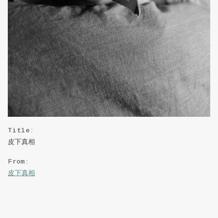
Title
:
皮下真相
From
:
皮下真相
Right Statement
:
CC-BY-NC-ND-3.0-HK
↗