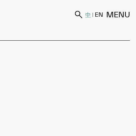
MENU
中
EN
|