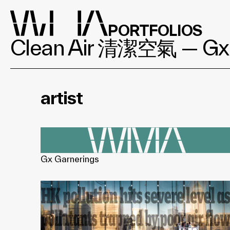
PORTFOLIOS
Clean Air 清潔空氣 — Gx 
artist
Gx Garnerings