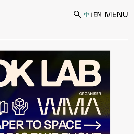
MENU
中
EN
|