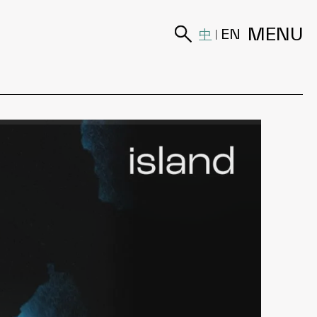
MENU
中
EN
|