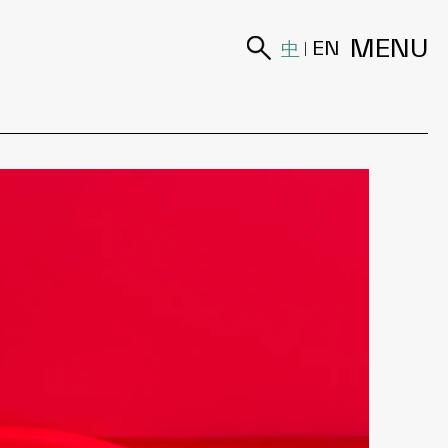
MENU
中
EN
|